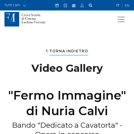
Skip to Content
Icona Sostienici
Icona Calendario Eventi
Icona My Civica
Icona Cerca
IT
EN
Icona Newsletter
TUTTI I SITI
TORNA INDIETRO
Video Gallery
"Fermo Immagine"
di Nuria Calvi
Bando "Dedicato a Cavatorta" -