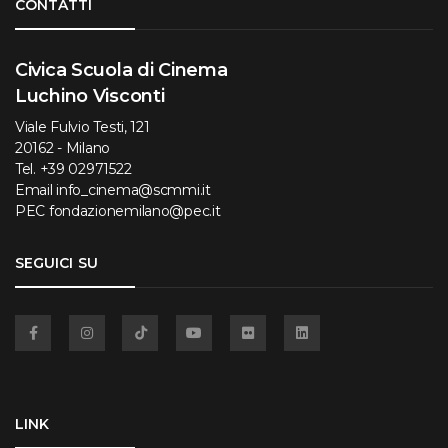
CONTATTI
Civica Scuola di Cinema
Luchino Visconti
Viale Fulvio Testi, 121
20162 - Milano
Tel.
+39 02971522
Email
info_cinema@scmmi.it
PEC
fondazionemilano@pec.it
SEGUICI SU
Facebook
Instagram
TikTok
YouTube
Flickr
Linkedin
LINK