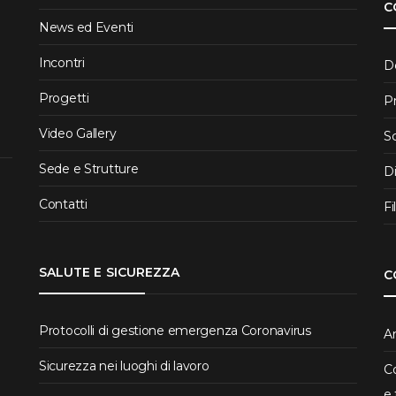
C
News ed Eventi
Incontri
D
Progetti
P
Video Gallery
S
Sede e Strutture
D
Contatti
Fi
SALUTE E SICUREZZA
C
Protocolli di gestione emergenza Coronavirus
Ar
Sicurezza nei luoghi di lavoro
Co
e 