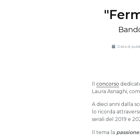
"Ferm
Bando
Data di pubb
Il
concorso
dedicat
Laura Asnaghi, com
A dieci anni dalla 
lo ricorda attravers
serali del 2019 e 20
Il tema la
passione
.