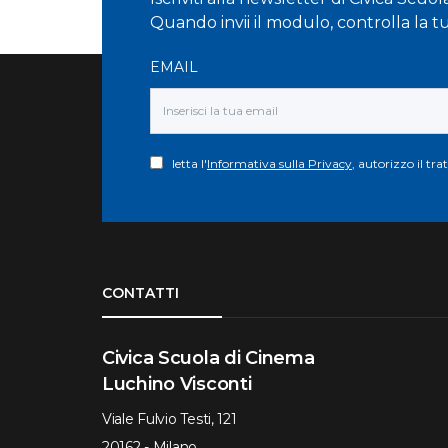
Quando invii il modulo, controlla la t
EMAIL
letta l'
Informativa sulla Privacy
, autorizzo il tr
Torna su
CONTATTI
Civica Scuola di Cinema
Luchino Visconti
Viale Fulvio Testi, 121
20162 - Milano