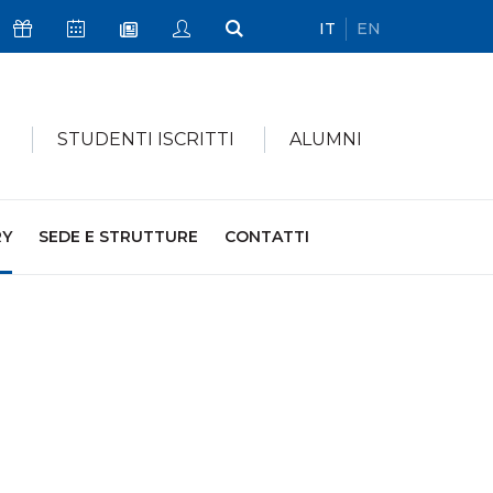
IT
EN
Icona Sostienici
Icona Calendario Eventi
Icona My Civica
Icona Cerca
Icona Newsletter
I
STUDENTI ISCRITTI
ALUMNI
RY
SEDE E STRUTTURE
CONTATTI