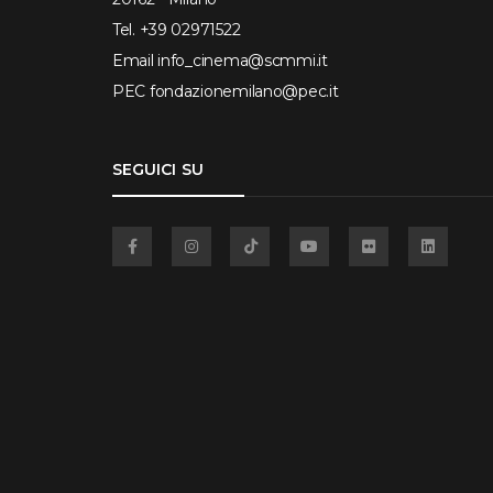
Tel.
+39 02971522
Email
info_cinema@scmmi.it
PEC
fondazionemilano@pec.it
SEGUICI SU
Facebook
Instagram
TikTok
YouTube
Flickr
Linkedin