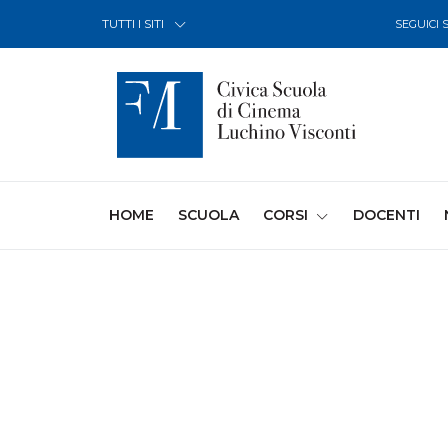
Skip to Content
TUTTI I SITI
SEGUICI 
(CURRENT)
HOME
SCUOLA
CORSI
DOCENTI