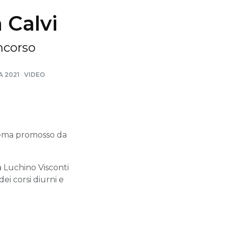
 Calvi
ncorso
 2021
·
VIDEO
nema promosso da
a Luchino Visconti
ei corsi diurni e