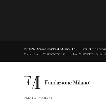
© 2026 - Scuole Civiche di Milano - FdP
- Tutti i diritti riserva
Codice Fiscale 97269560153 - Partita Iva 13212030152 - Codice 
ALTA FORMAZIONE