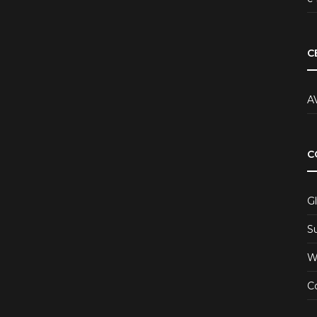
C
A
C
Gl
S
W
Co