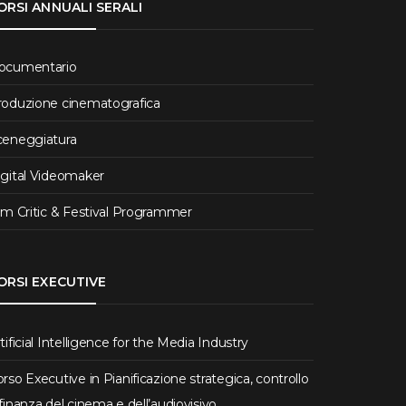
ORSI ANNUALI SERALI
ocumentario
roduzione cinematografica
ceneggiatura
igital Videomaker
lm Critic & Festival Programmer
ORSI EXECUTIVE
tificial Intelligence for the Media Industry
rso Executive in Pianificazione strategica, controllo
finanza del cinema e dell’audiovisivo