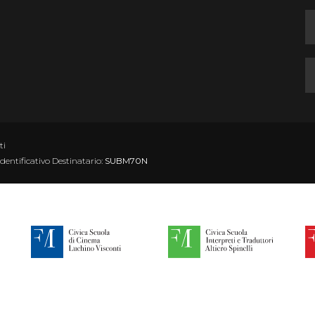
ti
Identificativo Destinatario:
SUBM70N