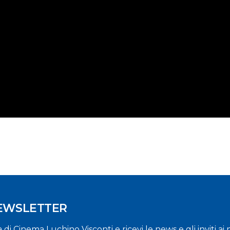
NEWSLETTER
la di Cinema Luchino Visconti e ricevi le news e gli inviti a