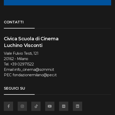
Torna su
CONTATTI
Civica Scuola di Cinema
Luchino Visconti
Viale Fulvio Testi, 121
20162 - Milano
Tel.
+39 02971522
Email
info_cinema@scmmi.it
PEC
fondazionemilano@pec.it
SEGUICI SU
Facebook
Instagram
TikTok
YouTube
Flickr
Linkedin