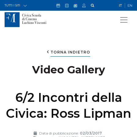
Skip to Content
Icona Sostienici
Icona Calendario Eventi
Icona My Civica
Icona Cerca
IT
EN
Icona Newsletter
TUTTI I SITI
TORNA INDIETRO
Video Gallery
6/2 Incontri della
Civica: Ross Lipman
Data di pubblicazione:
02/03/2017