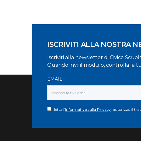
ISCRIVITI ALLA NOSTRA 
Iscriviti alla newsletter di Civica Scuo
Quando invii il modulo, controlla la t
EMAIL
letta l'
Informativa sulla Privacy
, autorizzo il tr