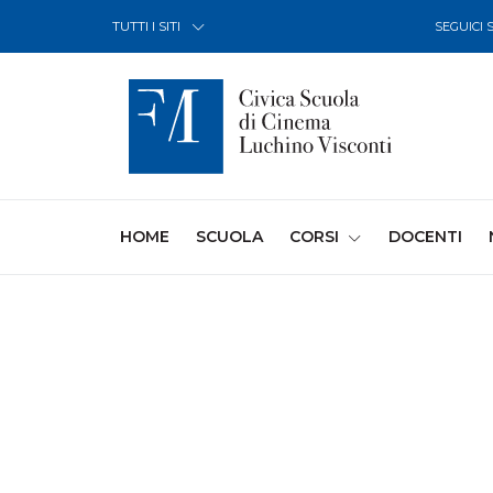
Skip to Content
TUTTI I SITI
SEGUICI 
(CURRENT)
HOME
SCUOLA
CORSI
DOCENTI