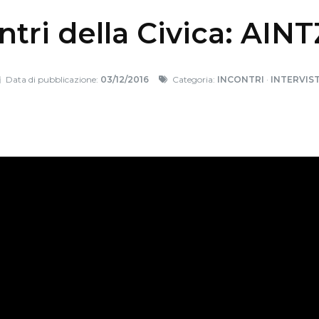
ontri della Civica: AI
Data di pubblicazione:
03/12/2016
Categoria:
INCONTRI
·
INTERVIS