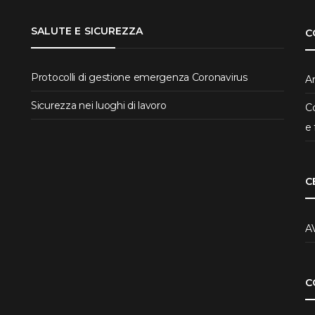
SALUTE E SICUREZZA
C
Protocolli di gestione emergenza Coronavirus
Ar
Sicurezza nei luoghi di lavoro
Co
e 
C
A
C