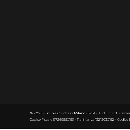
© 2026 - Scuole Civiche di Milano - FdP
- Tutti i diritti riserva
Codice Fiscale 97269560153 - Partita Iva 13212030152 - Codice 