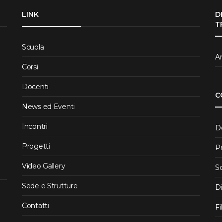
LINK
D
T
Scuola
Ar
Corsi
Docenti
C
News ed Eventi
Incontri
D
Progetti
P
Video Gallery
S
Sede e Strutture
D
Contatti
Fi