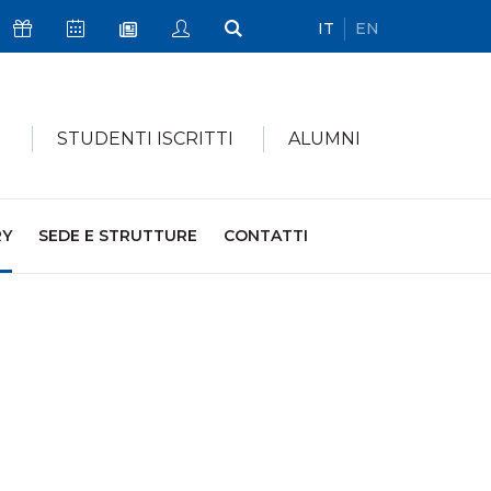
IT
EN
Icona Sostienici
Icona Calendario Eventi
Icona My Civica
Icona Cerca
Icona Newsletter
I
STUDENTI ISCRITTI
ALUMNI
RY
SEDE E STRUTTURE
CONTATTI