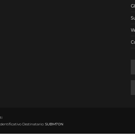
Gl
S
W
Co
ti
Identificativo Destinatario:
SUBM70N