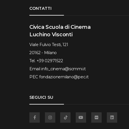
Torna su
CONTATTI
Civica Scuola di Cinema
Luchino Visconti
Viale Fulvio Testi, 121
20162 - Milano
Tel.
+39 02971522
Email
info_cinema@scmmi.it
PEC
fondazionemilano@pec.it
SEGUICI SU
Facebook
Instagram
TikTok
YouTube
Flickr
Linkedin