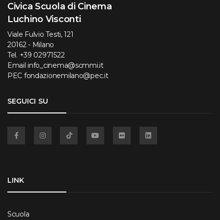
Civica Scuola di Cinema
Luchino Visconti
Viale Fulvio Testi, 121
20162 - Milano
Tel.
+39 02971522
Email
info_cinema@scmmi.it
PEC
fondazionemilano@pec.it
SEGUICI SU
Facebook
Instagram
TikTok
YouTube
Flickr
Linkedin
LINK
Scuola