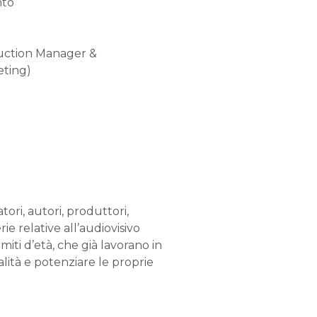
nto
oduction Manager &
eting)
ori, autori, produttori,
ie relative all’audiovisivo
limiti d’età, che già lavorano in
nalità e potenziare le proprie