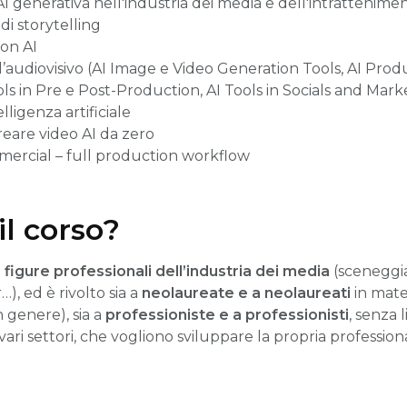
i Al generativa nell'industria dei media e dell'intrattenime
di storytelling
con AI
 l’audiovisivo (AI Image e Video Generation Tools, AI Pr
ols in Pre e Post-Production, AI Tools in Socials and Mark
lligenza artificiale
eare video AI da zero
mercial – full production workflow
il corso?
e figure professionali dell’industria dei media
(sceneggiat
…), ed è rivolto sia a
neolaureate e a neolaureati
in mater
n genere), sia a
professioniste e a professionisti
, senza 
n vari settori, che vogliono sviluppare la propria professio