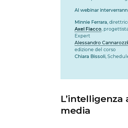
Al webinar interverrann
Minnie Ferrara
, direttr
Axel Fiacco
, progettis
Expert
Alessandro Cannarozz
i
edizione del corso
Chiara Bissoli
, Schedule
L’intelligenza
media