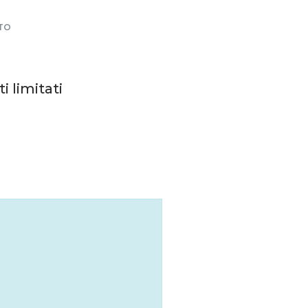
TO
i limitati