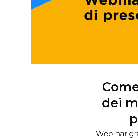
Come 
dei m
p
Webinar gra