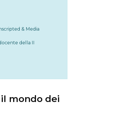
Unscripted & Media
docente della II
o il mondo dei