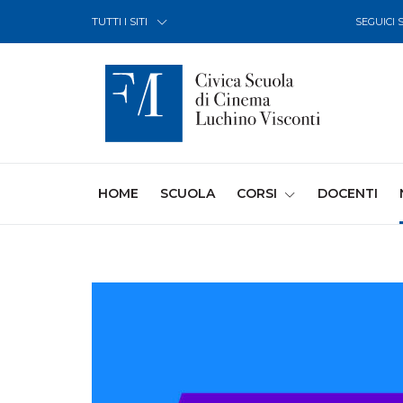
Skip to Content
TUTTI I SITI
SEGUICI 
(CURRENT)
HOME
SCUOLA
CORSI
DOCENTI