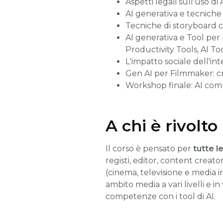
Aspetti legali sull'uso d
AI generativa e tecniche 
Tecniche di storyboard 
AI generativa e Tool per
Productivity Tools, AI To
L'impatto sociale dell'inte
Gen AI per Filmmaker: cr
Workshop finale: AI com
A chi è rivolto 
Il corso è pensato per
tutte l
registi, editor, content creator
(cinema, televisione e media i
ambito media a vari livelli e i
competenze con i tool di AI.