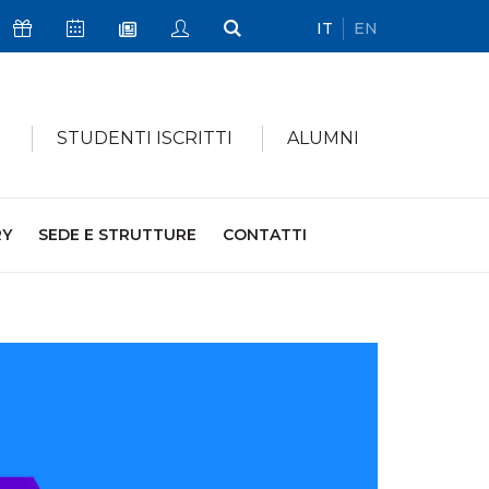
IT
EN
Icona Sostienici
Icona Calendario Eventi
Icona My Civica
Icona Cerca
Icona Newsletter
I
STUDENTI ISCRITTI
ALUMNI
RY
SEDE E STRUTTURE
CONTATTI