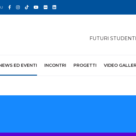
Facebook
Instagram
TikTok
YouTube
Flickr
Linkedin
SU
FUTURI STUDENT
NEWS ED EVENTI
INCONTRI
PROGETTI
VIDEO GALLE