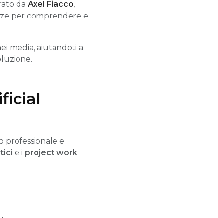
rato da
Axel Fiacco
,
enze per comprendere e
ei media, aiutandoti a
oluzione.
ficial
o professionale e
ici
e i
project work