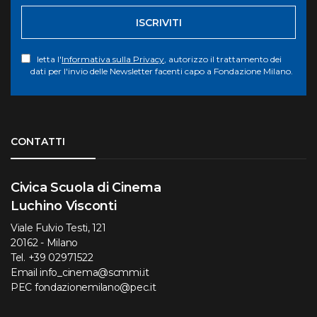
ISCRIVITI
letta l'
Informativa sulla Privacy
, autorizzo il trattamento dei
dati per l'invio delle Newsletter facenti capo a Fondazione Milano.
Torna su
CONTATTI
Civica Scuola di Cinema
Luchino Visconti
Viale Fulvio Testi, 121
20162 - Milano
Tel.
+39 02971522
Email
info_cinema@scmmi.it
PEC
fondazionemilano@pec.it