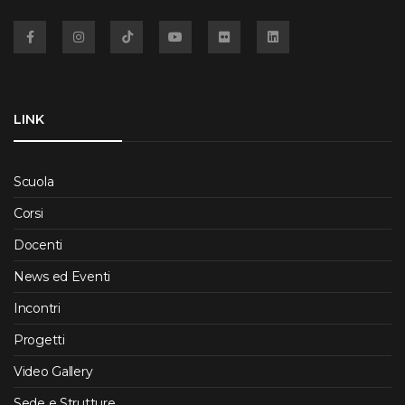
Facebook
Instagram
TikTok
YouTube
Flickr
Linkedin
LINK
Scuola
Corsi
Docenti
News ed Eventi
Incontri
Progetti
Video Gallery
Sede e Strutture