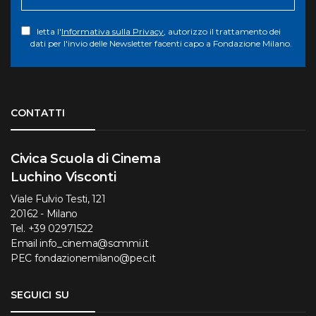
letta l'
Informativa sulla Privacy
, autorizzo il trattamento dei
dati per l'invio delle Newsletter facenti capo a Fondazione Milano.
Torna su
CONTATTI
Civica Scuola di Cinema
Luchino Visconti
Viale Fulvio Testi, 121
20162 - Milano
Tel.
+39 02971522
Email
info_cinema@scmmi.it
PEC
fondazionemilano@pec.it
SEGUICI SU