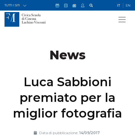
Skip to Content
Icona Sostienici
Icona Calendario Eventi
Icona My Civica
Icona Cerca
IT
EN
Icona Newsletter
TUTTI I SITI
News
Luca Sabbioni
premiato per la
miglior fotografia
Data di pubblicazione:
14/09/2017