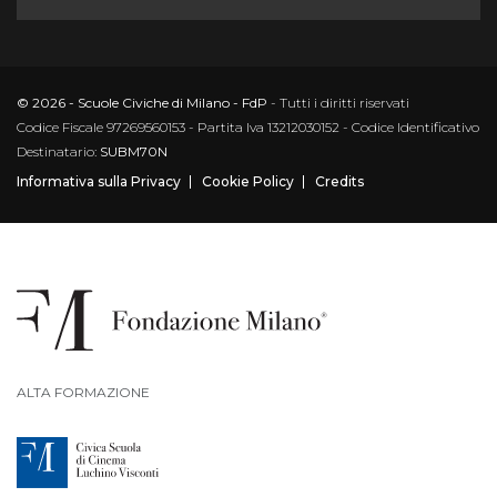
© 2026 - Scuole Civiche di Milano - FdP
- Tutti i diritti riservati
Codice Fiscale 97269560153 - Partita Iva 13212030152 - Codice Identificativo
Destinatario:
SUBM70N
Informativa sulla Privacy
Cookie Policy
Credits
ALTA FORMAZIONE