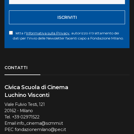
ISCRIVITI
letta l'
Informativa sulla Privacy
, autorizzo il trattamento dei
dati per l'invio delle Newsletter facenti capo a Fondazione Milano.
Torna su
CONTATTI
Civica Scuola di Cinema
Luchino Visconti
Viale Fulvio Testi, 121
20162 - Milano
Tel.
+39 02971522
Email
info_cinema@scmmi.it
PEC
fondazionemilano@pec.it