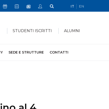
IT
EN
Icona Sostienici
Icona Calendario Eventi
Icona My Civica
Icona Cerca
Icona Newsletter
I
STUDENTI ISCRITTI
ALUMNI
RY
SEDE E STRUTTURE
CONTATTI
ino al 4