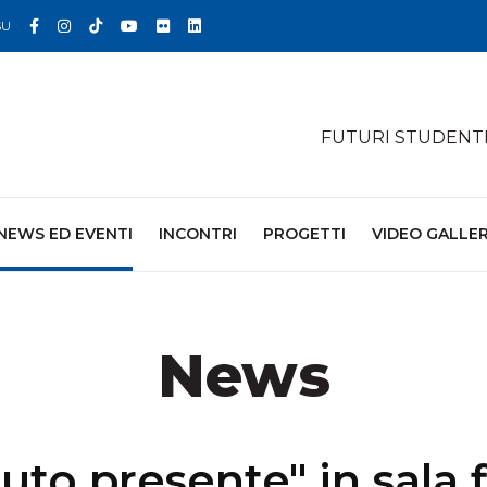
Facebook
Instagram
TikTok
YouTube
Flickr
Linkedin
SU
FUTURI STUDENT
NEWS ED EVENTI
INCONTRI
PROGETTI
VIDEO GALLE
News
luto presente" in sala f