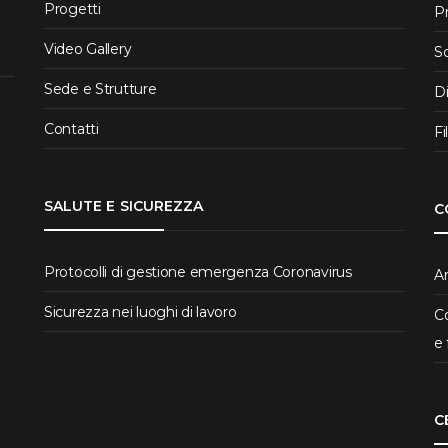
Progetti
P
Video Gallery
S
Sede e Strutture
D
Contatti
Fi
SALUTE E SICUREZZA
C
Protocolli di gestione emergenza Coronavirus
Ar
Sicurezza nei luoghi di lavoro
Co
e 
C