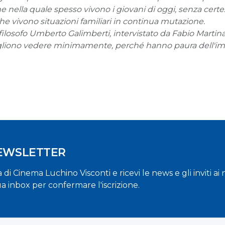
 nella quale spesso vivono i giovani di oggi, senza certezz
e vivono situazioni familiari in continua mutazione.
l filosofo Umberto Galimberti, intervistato da Fabio Martina
ogliono vedere minimamente, perché hanno paura dell'impr
NEWSLETTER
la di Cinema Luchino Visconti e ricevi le news e gli inviti a
ua inbox per confermare l'iscrizione.