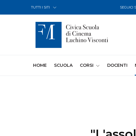
Skip to Content
TUTTI I SITI
SEGUICI 
(CURRENT)
HOME
SCUOLA
CORSI
DOCENTI
"L'asso