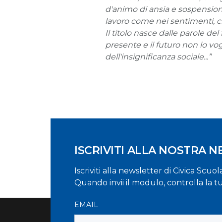
d'animo di ansia e sospensione
lavoro come nei sentimenti, ch
Il titolo nasce dalle parole de
presente e il futuro non lo v
dell'insignificanza sociale...”
ISCRIVITI ALLA NOSTRA 
Iscriviti alla newsletter di Civica Scuo
Quando invii il modulo, controlla la t
EMAIL