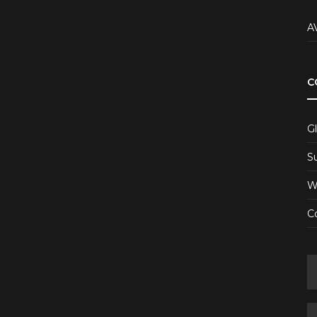
A
C
Gl
S
W
Co