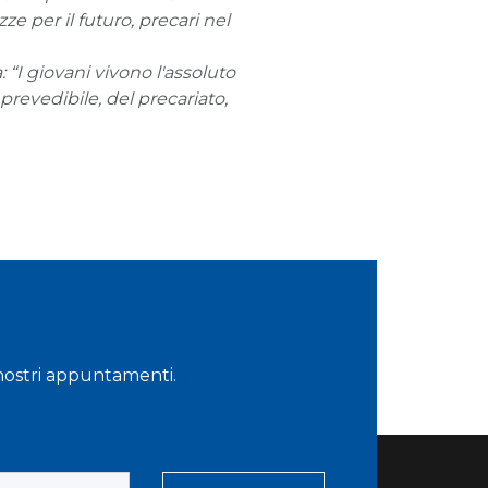
e per il futuro, precari nel
: “I giovani vivono l'assoluto
evedibile, del precariato,
i nostri appuntamenti.