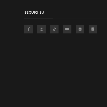
SEGUICI SU
Facebook
Instagram
TikTok
YouTube
Flickr
Linkedin