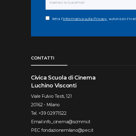
letta l'
Informativa sulla Privacy
, autorizzo il tr
Torna su
CONTATTI
Civica Scuola di Cinema
Luchino Visconti
Viale Fulvio Testi, 121
20162 - Milano
Tel.
+39 02971522
Email
info_cinema@scmmi.it
PEC
fondazionemilano@pec.it