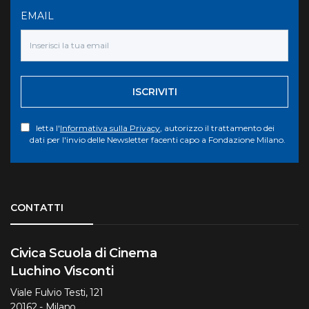
EMAIL
ISCRIVITI
letta l'
Informativa sulla Privacy
, autorizzo il trattamento dei
dati per l'invio delle Newsletter facenti capo a Fondazione Milano.
Torna su
CONTATTI
Civica Scuola di Cinema
Luchino Visconti
Viale Fulvio Testi, 121
20162 - Milano