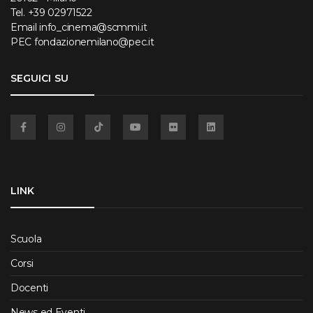
Tel.
+39 02971522
Email
info_cinema@scmmi.it
PEC
fondazionemilano@pec.it
SEGUICI SU
Facebook
Instagram
TikTok
YouTube
Flickr
Linkedin
LINK
Scuola
Corsi
Docenti
News ed Eventi