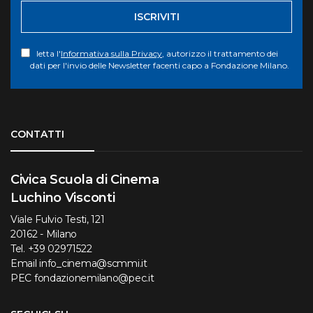
ISCRIVITI
letta l'
Informativa sulla Privacy
, autorizzo il trattamento dei
dati per l'invio delle Newsletter facenti capo a Fondazione Milano.
Torna su
CONTATTI
Civica Scuola di Cinema
Luchino Visconti
Viale Fulvio Testi, 121
20162 - Milano
Tel.
+39 02971522
Email
info_cinema@scmmi.it
PEC
fondazionemilano@pec.it