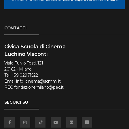
Torna su
CONTATTI
Civica Scuola di Cinema
Luchino Visconti
Viale Fulvio Testi, 121
20162 - Milano
Tel.
+39 02971522
Email
info_cinema@scmmi.it
PEC
fondazionemilano@pec.it
SEGUICI SU
Facebook
Instagram
TikTok
YouTube
Flickr
Linkedin