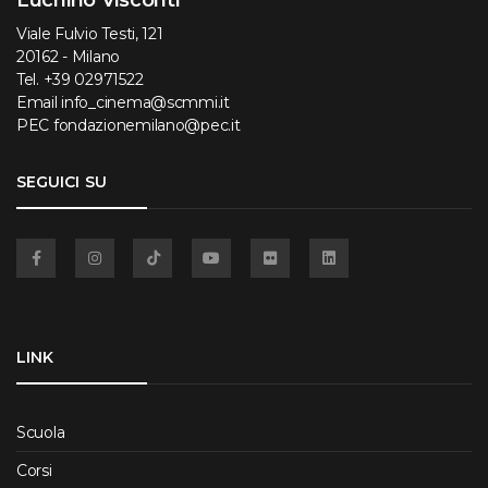
Viale Fulvio Testi, 121
20162 - Milano
Tel.
+39 02971522
Email
info_cinema@scmmi.it
PEC
fondazionemilano@pec.it
SEGUICI SU
Facebook
Instagram
TikTok
YouTube
Flickr
Linkedin
LINK
Scuola
Corsi