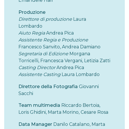
Emanuele Hall
Produzione
Direttore di produzione
Laura
Lombardo
Aiuto Regia
Andrea Pica
Assistente Regia e Produzione
Francesco Sanvito, Andrea Damiano
Segretaria di Edizione
Morgana
Torricelli, Francesca Vergani, Letizia Zatti
Casting Directo
r
Andrea Pica
Assistente Casting
Laura Lombardo
Direttore della Fotografia
Giovanni
Sacchi
Team multimedia
Riccardo Bertoia,
Loris Ghidini, Marta Morino, Cesare Rosa
Data Manage
r
Danilo Catalano, Marta