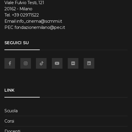
Viale Fulvio Testi, 121
20162 - Milano
Tel.
+39 02971522
Email
info_cinema@scmmi.it
PEC
fondazionemilano@pec.it
SEGUICI SU
Facebook
Instagram
TikTok
YouTube
Flickr
Linkedin
LINK
Scuola
Corsi
Docenti