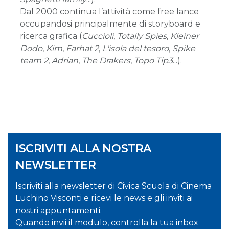
Dal 2000 continua l’attività come free lance
occupandosi principalmente di storyboard e
ricerca grafica (
Cuccioli
,
Totally Spies
,
Kleiner
Dodo
,
Kim
,
Farhat 2
,
L'isola del tesoro
,
Spike
team 2
,
Adrian
,
The Drakers
,
Topo Tip3
...).
ISCRIVITI ALLA NOSTRA
NEWSLETTER
Iscriviti alla newsletter di Civica Scuola di Cinema
Luchino Visconti e ricevi le news e gli inviti ai
nostri appuntamenti.
Quando invii il modulo, controlla la tua inbox