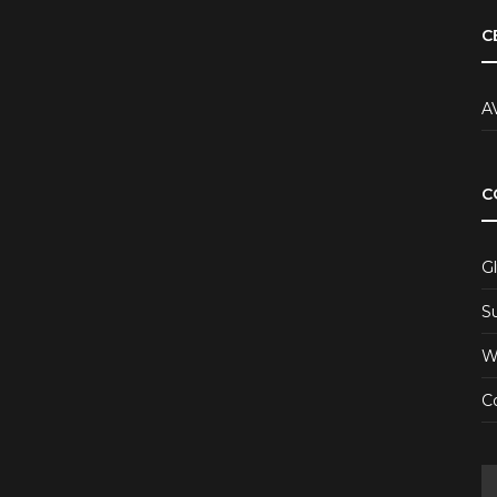
C
A
C
Gl
S
W
Co