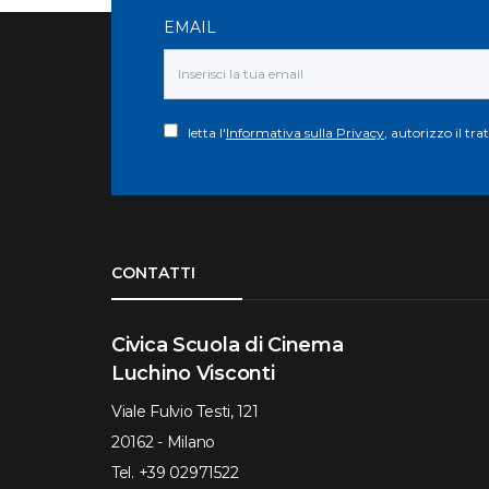
EMAIL
letta l'
Informativa sulla Privacy
, autorizzo il tr
Torna su
CONTATTI
Civica Scuola di Cinema
Luchino Visconti
Viale Fulvio Testi, 121
20162 - Milano
Tel.
+39 02971522