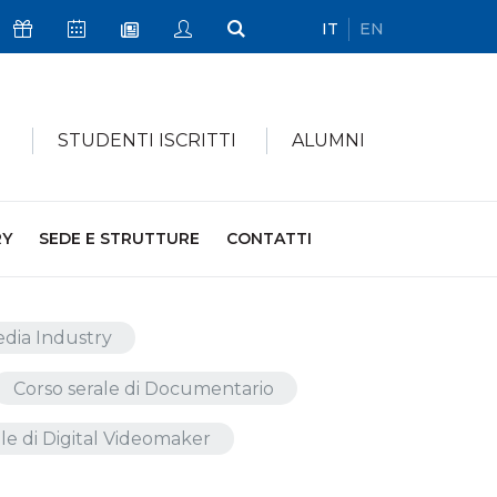
IT
EN
Icona Sostienici
Icona Calendario Eventi
Icona My Civica
Icona Cerca
Icona Newsletter
I
STUDENTI ISCRITTI
ALUMNI
RY
SEDE E STRUTTURE
CONTATTI
Media Industry
Corso serale di Documentario
le di Digital Videomaker