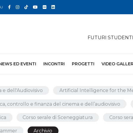
Facebook
Instagram
TikTok
YouTube
Flickr
Linkedin
SU
FUTURI STUDENT
NEWS ED EVENTI
INCONTRI
PROGETTI
VIDEO GALLE
 e dell'Audiovisivo
Artificial Intelligence for the 
ca, controllo e finanza del cinema e dell’audiovisivo
ica
Corso serale di Sceneggiatura
Corso sera
ogrammer
Archivio