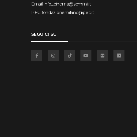
Email
info_cinema@scmmi.it
PEC
fondazionemilano@pec.it
SEGUICI SU
Facebook
Instagram
TikTok
YouTube
Flickr
Linkedin