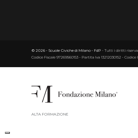
© 2026 - Scuole Civiche di Milano - FdP
- Tutti i diritti riserva
Codice Fiscale 97269560153 - Partita Iva 13212030152 - Codice 
ALTA FORMAZIONE