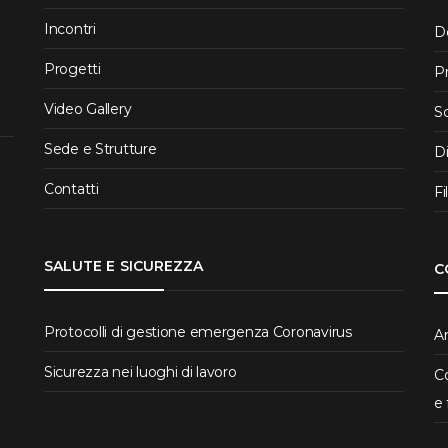
Incontri
D
Progetti
P
Video Gallery
S
Sede e Strutture
D
Contatti
Fi
SALUTE E SICUREZZA
C
Protocolli di gestione emergenza Coronavirus
Ar
Sicurezza nei luoghi di lavoro
Co
e 