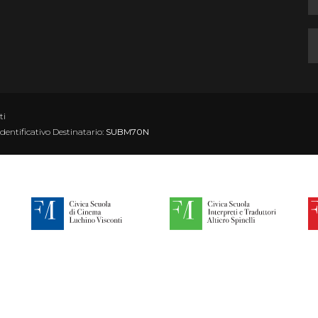
ti
Identificativo Destinatario:
SUBM70N