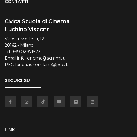
CONTATTI
Civica Scuola di Cinema
Luchino Visconti
Viale Fulvio Testi, 121
20162 - Milano
Tel.
+39 02971522
Email
info_cinema@scmmi.it
PEC
fondazionemilano@pec.it
SEGUICI SU
Facebook
Instagram
TikTok
YouTube
Flickr
Linkedin
LINK