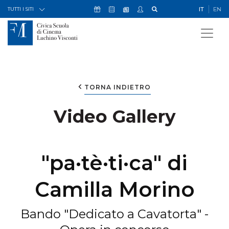
Skip to Content
Icona Sostienici
Icona Calendario Eventi
Icona My Civica
Icona Cerca
IT
EN
Icona Newsletter
TUTTI I SITI
TORNA INDIETRO
Video Gallery
"pa·tè·ti·ca" di
Camilla Morino
Bando "Dedicato a Cavatorta" -