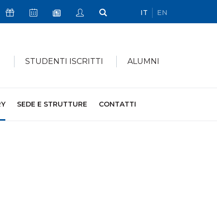
IT
EN
Icona Sostienici
Icona Calendario Eventi
Icona My Civica
Icona Cerca
Icona Newsletter
I
STUDENTI ISCRITTI
ALUMNI
RY
SEDE E STRUTTURE
CONTATTI