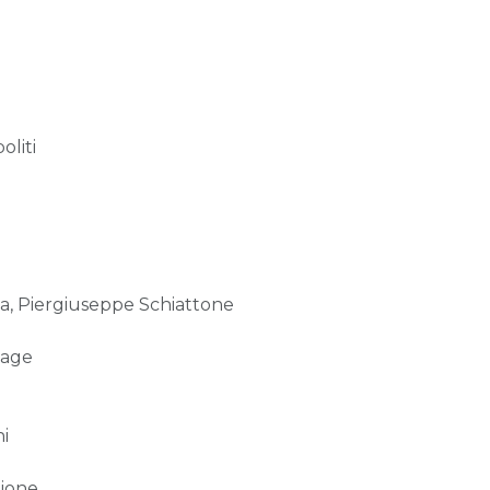
oliti
la, Piergiuseppe Schiattone
tage
ni
zione