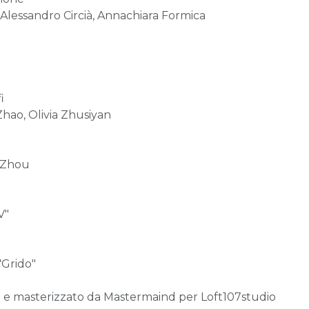
Alessandro Circià, Annachiara Formica
i
hao, Olivia Zhusiyan
u Zhou
V"
"Grido"
o e masterizzato da Mastermaind per Loft107studio