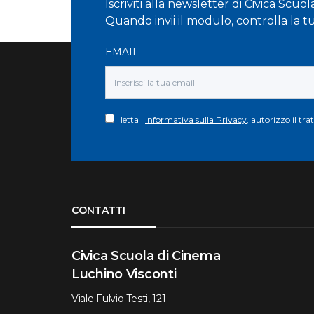
Iscriviti alla newsletter di Civica Scuo
Quando invii il modulo, controlla la t
EMAIL
letta l'
Informativa sulla Privacy
, autorizzo il tr
Torna su
CONTATTI
Civica Scuola di Cinema
Luchino Visconti
Viale Fulvio Testi, 121