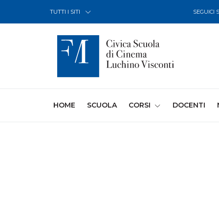
Skip to Content
TUTTI I SITI
SEGUICI 
(CURRENT)
HOME
SCUOLA
CORSI
DOCENTI