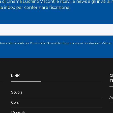
la di Cinema Luchino Visconti e ricevi le news e gli inviti a
ua inbox per confermare l'iscrizione.
attamento dei dati per l'invio delle Newsletter facenti capo a Fondazione Milano.
LINK
D
T
Scuola
Ar
Corsi
Docenti