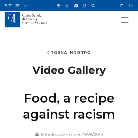
Skip to Content
Icona Sostienici
Icona Calendario Eventi
Icona My Civica
Icona Cerca
IT
EN
Icona Newsletter
TUTTI I SITI
TORNA INDIETRO
Video Gallery
Food, a recipe
against racism
Data di pubblicazione:
14/04/2016