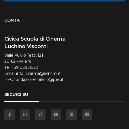
Torna su
CONTATTI
Civica Scuola di Cinema
Luchino Visconti
Viale Fulvio Testi, 121
20162 - Milano
Tel.
+39 02971522
Email
info_cinema@scmmi.it
PEC
fondazionemilano@pec.it
SEGUICI SU
Facebook
Instagram
TikTok
YouTube
Flickr
Linkedin