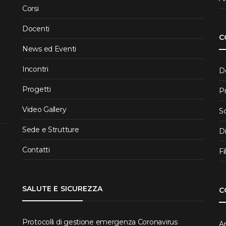
Corsi
Docenti
C
News ed Eventi
Incontri
D
Progetti
P
Video Gallery
S
Sede e Strutture
D
Contatti
Fi
SALUTE E SICUREZZA
C
Protocolli di gestione emergenza Coronavirus
Ar