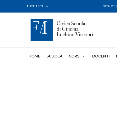
Skip to Content
TUTTI I SITI
SEGUICI 
(CURRENT)
HOME
SCUOLA
CORSI
DOCENTI