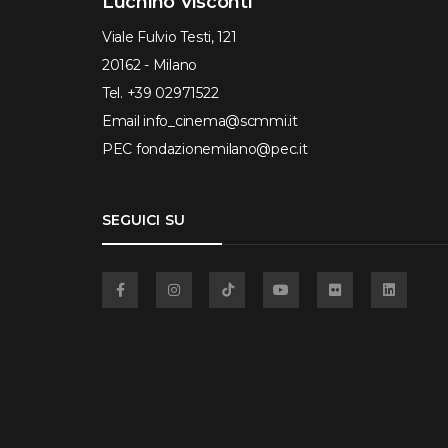
Luchino Visconti
Viale Fulvio Testi, 121
20162 - Milano
Tel.
+39 02971522
Email
info_cinema@scmmi.it
PEC
fondazionemilano@pec.it
SEGUICI SU
Facebook
Instagram
TikTok
YouTube
Flickr
Linkedin