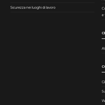
Sicurezza nei luoghi di lavoro
Co
e 
C
A
C
Gl
S
W