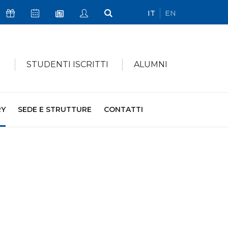
IT
EN
Icona Sostienici
Icona Calendario Eventi
Icona My Civica
Icona Cerca
Icona Newsletter
I
STUDENTI ISCRITTI
ALUMNI
RY
SEDE E STRUTTURE
CONTATTI