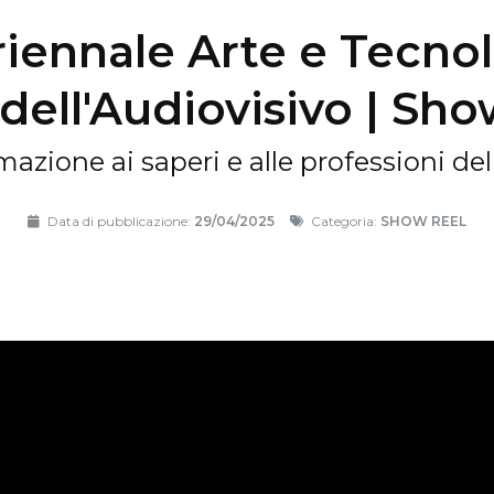
riennale Arte e Tecnol
dell'Audiovisivo | Sho
mazione ai saperi e alle professioni del
Data di pubblicazione:
29/04/2025
Categoria:
SHOW REEL