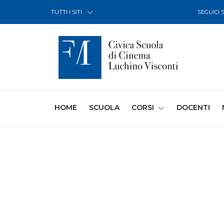
Skip to Content
TUTTI I SITI
SEGUICI 
(CURRENT)
HOME
SCUOLA
CORSI
DOCENTI