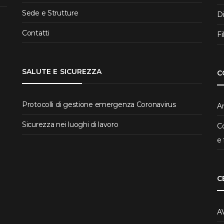
Sede e Strutture
D
Contatti
Fi
SALUTE E SICUREZZA
C
Protocolli di gestione emergenza Coronavirus
Ar
Sicurezza nei luoghi di lavoro
Co
e 
C
A