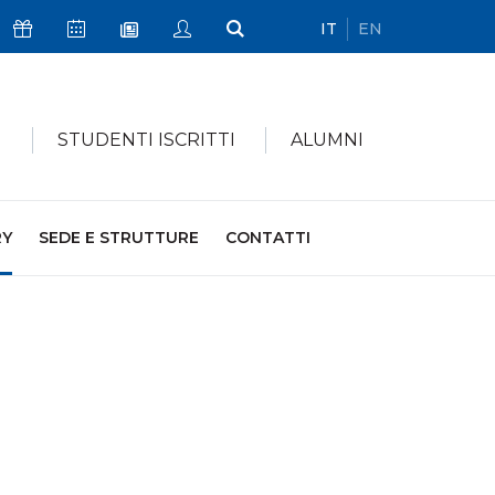
IT
EN
Icona Sostienici
Icona Calendario Eventi
Icona My Civica
Icona Cerca
Icona Newsletter
I
STUDENTI ISCRITTI
ALUMNI
RY
SEDE E STRUTTURE
CONTATTI