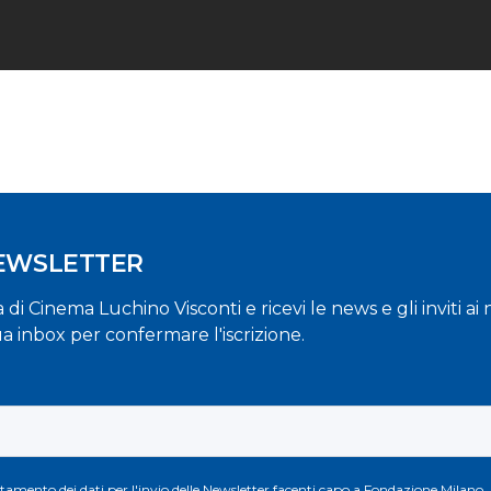
NEWSLETTER
la di Cinema Luchino Visconti e ricevi le news e gli inviti a
ua inbox per confermare l'iscrizione.
attamento dei dati per l'invio delle Newsletter facenti capo a Fondazione Milano.