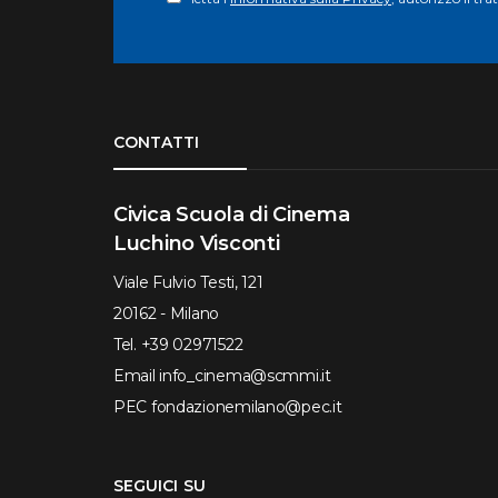
Torna su
CONTATTI
Civica Scuola di Cinema
Luchino Visconti
Viale Fulvio Testi, 121
20162 - Milano
Tel.
+39 02971522
Email
info_cinema@scmmi.it
PEC
fondazionemilano@pec.it
SEGUICI SU