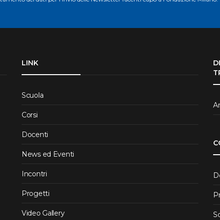
LINK
D
T
Scuola
Ar
Corsi
Docenti
C
News ed Eventi
Incontri
D
Progetti
P
Video Gallery
S