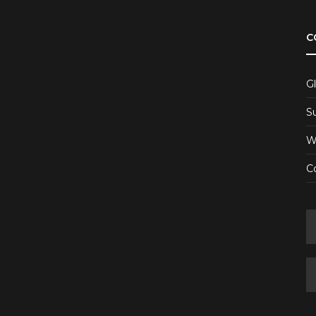
C
Gl
S
W
Co