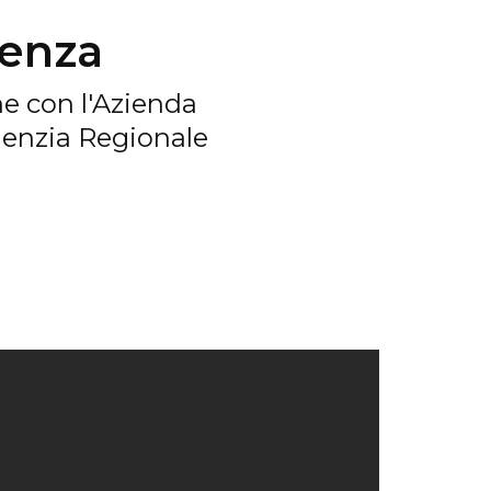
genza
ne con l'Azienda
genzia Regionale