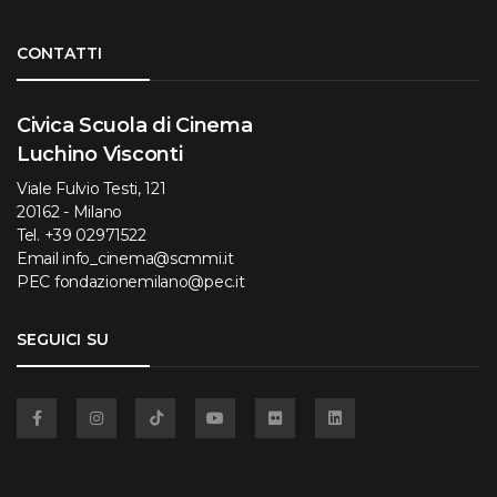
Torna su
CONTATTI
Civica Scuola di Cinema
Luchino Visconti
Viale Fulvio Testi, 121
20162 - Milano
Tel.
+39 02971522
Email
info_cinema@scmmi.it
PEC
fondazionemilano@pec.it
SEGUICI SU
Facebook
Instagram
TikTok
YouTube
Flickr
Linkedin