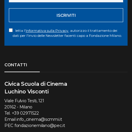
ISCRIVITI
letta l'
Informativa sulla Privacy
, autorizzo il trattamento dei
dati per l'invio delle Newsletter facenti capo a Fondazione Milano.
Torna su
CONTATTI
Civica Scuola di Cinema
Luchino Visconti
Viale Fulvio Testi, 121
20162 - Milano
Tel.
+39 02971522
Email
info_cinema@scmmi.it
PEC
fondazionemilano@pec.it