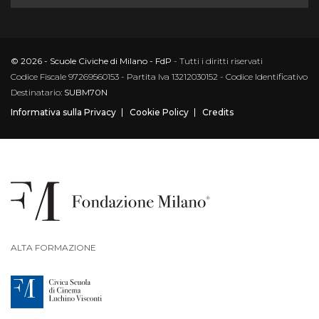
© 2026 - Scuole Civiche di Milano - FdP
- Tutti i diritti riservati
Codice Fiscale 97269560153 - Partita Iva 13212030152 - Codice Identificativo
Destinatario:
SUBM70N
Informativa sulla Privacy
Cookie Policy
Credits
ALTA FORMAZIONE