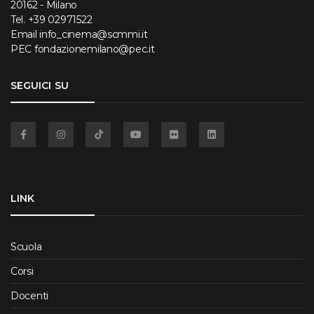
20162 - Milano
Tel.
+39 02971522
Email
info_cinema@scmmi.it
PEC
fondazionemilano@pec.it
SEGUICI SU
Facebook
Instagram
TikTok
YouTube
Flickr
Linkedin
LINK
Scuola
Corsi
Docenti