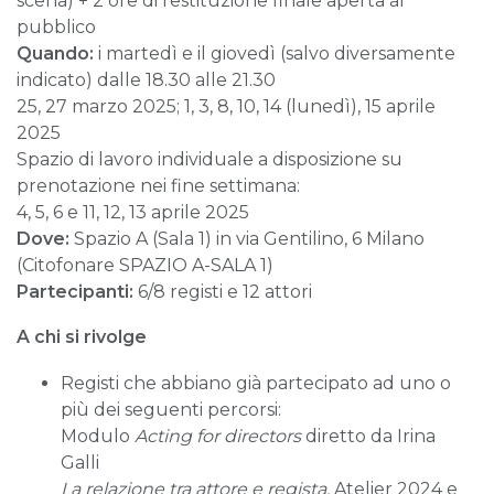
scena) + 2 ore di restituzione finale aperta al
pubblico
Quando:
i martedì e il giovedì (salvo diversamente
indicato) dalle 18.30 alle 21.30
25, 27 marzo 2025; 1, 3, 8, 10, 14 (lunedì), 15 aprile
2025
Spazio di lavoro individuale a disposizione su
prenotazione nei fine settimana:
4, 5, 6 e 11, 12, 13 aprile 2025
Dove:
Spazio A (Sala 1) in via Gentilino, 6 Milano
(Citofonare SPAZIO A-SALA 1)
Partecipanti:
6/8 registi e 12 attori
A chi si rivolge
Registi che abbiano già partecipato ad uno o
più dei seguenti percorsi:
Modulo
Acting for directors
diretto da Irina
Galli
La relazione tra attore e regista,
Atelier 2024 e