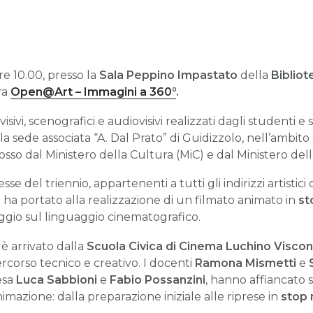
re 10.00, presso la
Sala Peppino Impastato
della
Biblio
ra
Open@Art – Immagini a 360°
.
 visivi, scenografici e audiovisivi realizzati dagli studenti 
a sede associata “A. Dal Prato” di Guidizzolo, nell’ambit
so dal Ministero della Cultura (MiC) e dal Ministero dell
 del triennio, appartenenti a tutti gli indirizzi artistici de
 ha portato alla realizzazione di un filmato animato in
st
gio sul linguaggio cinematografico.
 arrivato dalla
Scuola Civica di Cinema Luchino Viscon
rcorso tecnico e creativo. I docenti
Ramona Mismetti
e
esa
Luca Sabbioni
e
Fabio Possanzini
, hanno affiancato 
imazione: dalla preparazione iniziale alle riprese in
stop 