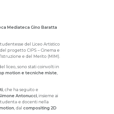
teca Mediateca Gino Baratta
e studentesse del Liceo Artistico
o del progetto CIPS – Cinema e
’Istruzione e del Merito (MIM).
l liceo, sono stati coinvolti in
op motion e tecniche miste
,
ti
, che ha seguito e
Simone Antonucci
, insieme ai
studentɘ e docenti nella
motion
, dal
compositing 2D