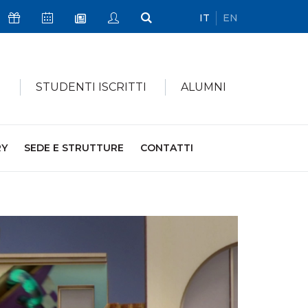
IT
EN
Icona Sostienici
Icona Calendario Eventi
Icona My Civica
Icona Cerca
Icona Newsletter
I
STUDENTI ISCRITTI
ALUMNI
RY
SEDE E STRUTTURE
CONTATTI