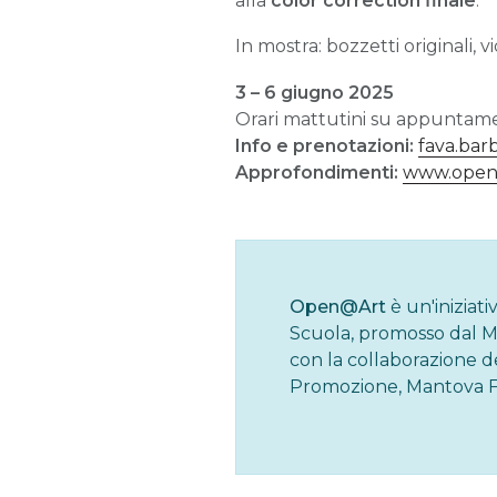
alla
color correction finale
.
In mostra: bozzetti originali, v
3 – 6 giugno 2025
Orari mattutini su appuntam
Info e prenotazioni:
fava.bar
Approfondimenti:
www.open
Open@Art
è un'iniziat
Scuola, promosso dal MiC
con la collaborazione 
Promozione, Mantova Fi