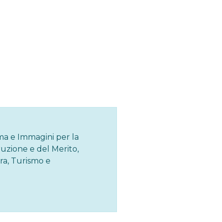
ema e Immagini per la
ruzione e del Merito,
ra, Turismo e