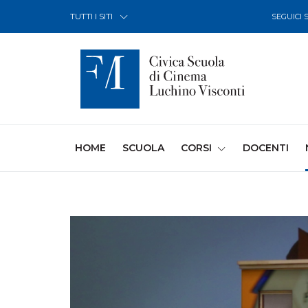
Skip to Content
TUTTI I SITI
SEGUICI 
(CURRENT)
HOME
SCUOLA
CORSI
DOCENTI