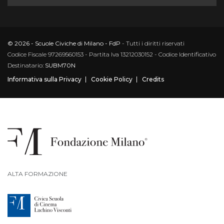
© 2026 - Scuole Civiche di Milano - FdP
- Tutti i diritti riservati
Codice Fiscale 97269560153 - Partita Iva 13212030152 - Codice Identificativo
Destinatario:
SUBM70N
Informativa sulla Privacy
Cookie Policy
Credits
ALTA FORMAZIONE