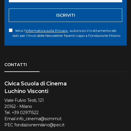
ISCRIVITI
letta l'
Informativa sulla Privacy
, autorizzo il trattamento dei
dati per l'invio delle Newsletter facenti capo a Fondazione Milano.
Torna su
CONTATTI
Civica Scuola di Cinema
Luchino Visconti
Viale Fulvio Testi, 121
20162 - Milano
Tel.
+39 02971522
Email
info_cinema@scmmi.it
PEC
fondazionemilano@pec.it