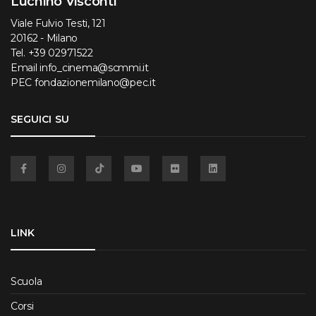
Luchino Visconti
Viale Fulvio Testi, 121
20162 - Milano
Tel.
+39 02971522
Email
info_cinema@scmmi.it
PEC
fondazionemilano@pec.it
SEGUICI SU
Facebook
Instagram
TikTok
YouTube
Flickr
Linkedin
LINK
Scuola
Corsi