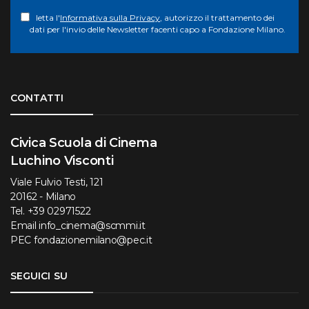
letta l'
Informativa sulla Privacy
, autorizzo il trattamento dei
dati per l'invio delle Newsletter facenti capo a Fondazione Milano.
Torna su
CONTATTI
Civica Scuola di Cinema
Luchino Visconti
Viale Fulvio Testi, 121
20162 - Milano
Tel.
+39 02971522
Email
info_cinema@scmmi.it
PEC
fondazionemilano@pec.it
SEGUICI SU