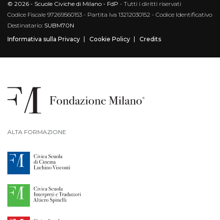
© 2026 - Scuole Civiche di Milano - FdP
- Tutti i diritti riservati
Codice Fiscale 97269560153 - Partita Iva 13212030152 - Codice Identificativo
Destinatario:
SUBM70N
Informativa sulla Privacy
Cookie Policy
Credits
ALTA FORMAZIONE