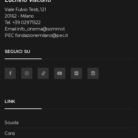
Luchino Visconti
Viale Fulvio Testi, 121
20162 - Milano
Tel.
+39 02971522
Email
info_cinema@scmmi.it
PEC
fondazionemilano@pec.it
SEGUICI SU
Facebook
Instagram
TikTok
YouTube
Flickr
Linkedin
LINK
Scuola
Corsi