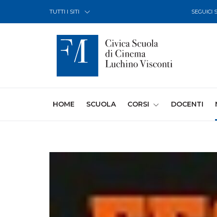
Skip to Content
TUTTI I SITI
SEGUICI 
(CURRENT)
HOME
SCUOLA
CORSI
DOCENTI