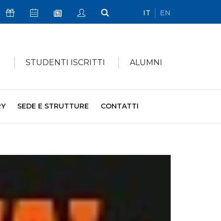
IT
EN
Icona Sostienici
Icona Calendario Eventi
Icona My Civica
Icona Cerca
Icona Newsletter
I
STUDENTI ISCRITTI
ALUMNI
RY
SEDE E STRUTTURE
CONTATTI