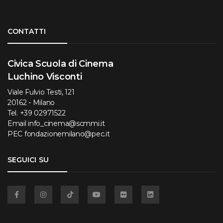
Torna su
CONTATTI
Civica Scuola di Cinema
Luchino Visconti
Viale Fulvio Testi, 121
20162 - Milano
Tel.
+39 02971522
Email
info_cinema@scmmi.it
PEC
fondazionemilano@pec.it
SEGUICI SU
Facebook
Instagram
TikTok
YouTube
Flickr
Linkedin