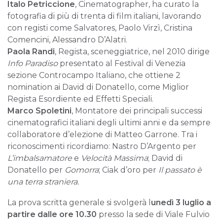
Italo Petriccione
, Cinematographer, ha curato la
fotografia di più di trenta di film italiani, lavorando
con registi come Salvatores, Paolo Virzì, Cristina
Comencini, Alessandro D’Alatri.
Paola Randi
, Regista, sceneggiatrice, nel 2010 dirige
Info Paradiso
presentato al Festival di Venezia
sezione Controcampo Italiano, che ottiene 2
nomination ai David di Donatello, come Miglior
Regista Esordiente ed Effetti Speciali.
Marco Spoletini
, Montatore dei principali successi
cinematografici italiani degli ultimi anni e da sempre
collaboratore d’elezione di Matteo Garrone. Tra i
riconoscimenti ricordiamo: Nastro D’Argento per
L’imbalsamatore
e
Velocità Massima
; David di
Donatello per
Gomorra
; Ciak d’oro per
Il passato è
una terra straniera.
La prova scritta generale si svolgerà l
unedì 3 luglio a
partire dalle ore 10.30
presso la sede di Viale Fulvio