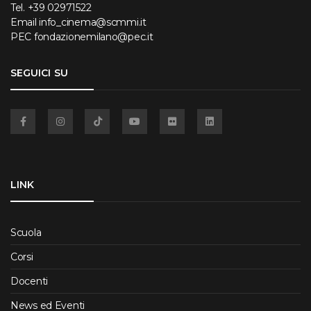
Tel.
+39 02971522
Email
info_cinema@scmmi.it
PEC
fondazionemilano@pec.it
SEGUICI SU
Facebook
Instagram
TikTok
YouTube
Flickr
Linkedin
LINK
Scuola
Corsi
Docenti
News ed Eventi