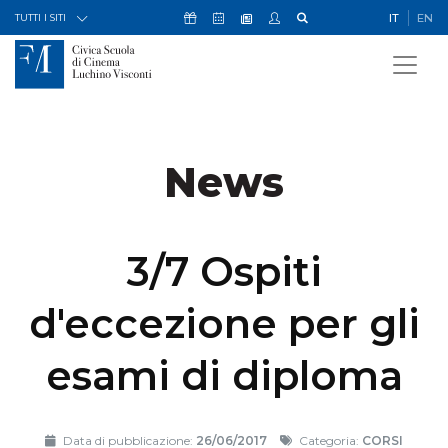
Skip to Content
Icona Sostienici
Icona Calendario Eventi
Icona My Civica
Icona Cerca
IT
EN
Icona Newsletter
TUTTI I SITI
News
3/7 Ospiti
d'eccezione per gli
esami di diploma
Data di pubblicazione:
26/06/2017
Categoria:
CORSI