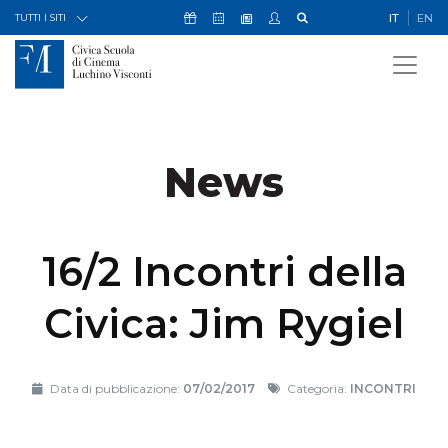
Skip to Content
Icona Sostienici
Icona Calendario Eventi
Icona My Civica
Icona Cerca
IT
EN
Icona Newsletter
TUTTI I SITI
News
16/2 Incontri della
Civica: Jim Rygiel
Data di pubblicazione:
07/02/2017
Categoria:
INCONTRI