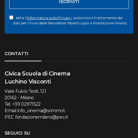
ISCRIVITI
letta l'
Informativa sulla Privacy
, autorizzo il trattamento dei
dati per l'invio delle Newsletter facenti capo a Fondazione Milano.
Torna su
CONTATTI
Civica Scuola di Cinema
Luchino Visconti
Viale Fulvio Testi, 121
20162 - Milano
Tel.
+39 02971522
Email
info_cinema@scmmi.it
PEC
fondazionemilano@pec.it
SEGUICI SU