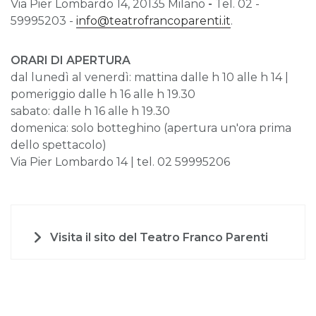
Via Pier Lombardo 14, 20135 Milano
-
Tel. 02 -
59995203 -
info@teatrofrancoparenti.it
.
ORARI DI APERTURA
dal lunedì al venerdì: mattina dalle h 10 alle h 14 |
pomeriggio dalle h 16 alle h 19.30
sabato: dalle h 16 alle h 19.30
domenica: solo botteghino (apertura un'ora prima
dello spettacolo)
Via Pier Lombardo 14 | tel. 02 59995206
Visita il sito del Teatro Franco Parenti