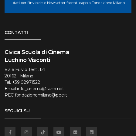
dati per l'invio delle Newsletter facenti capo a Fondazione Milano.
Torna su
CONTATTI
Civica Scuola di Cinema
Luchino Visconti
Viale Fulvio Testi, 121
20162 - Milano
Tel.
+39 02971522
Email
info_cinema@scmmi.it
PEC
fondazionemilano@pec.it
SEGUICI SU
Facebook
Instagram
TikTok
YouTube
Flickr
Linkedin