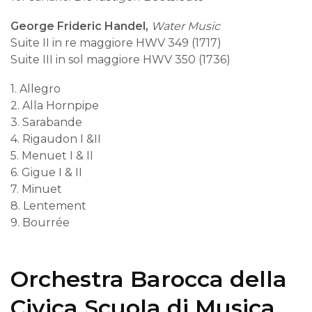
George Frideric Handel,
Water Music
Suite II in re maggiore HWV 349 (1717)
Suite III in sol maggiore HWV 350 (1736)
1. Allegro
2. Alla Hornpipe
3. Sarabande
4. Rigaudon I &II
5. Menuet I & II
6. Gigue I & II
7. Minuet
8. Lentement
9. Bourrée
Orchestra Barocca della
Civica Scuola di Musica