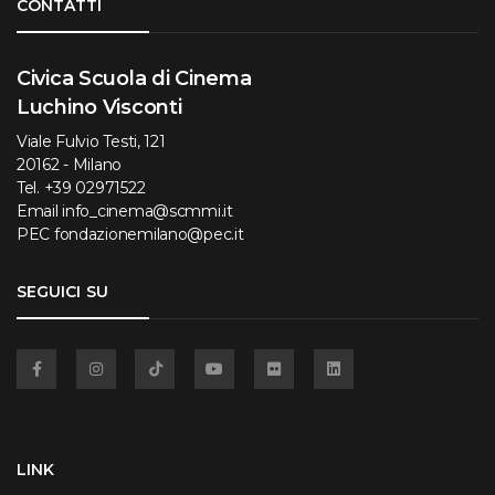
CONTATTI
Civica Scuola di Cinema
Luchino Visconti
Viale Fulvio Testi, 121
20162 - Milano
Tel.
+39 02971522
Email
info_cinema@scmmi.it
PEC
fondazionemilano@pec.it
SEGUICI SU
Facebook
Instagram
TikTok
YouTube
Flickr
Linkedin
LINK