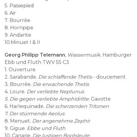
5. Passepied
6. Air
7. Bourrée
8. Hornpipe
9. Andante
10.Minuet I & II
Georg Philipp Telemann
,
Wassermusik.
Hamburger
Ebb und Fluth TWV 55 C3
1. Ouverture
2. Sarabande.
Die schlaffende Thetis
- doucement
3. Bourrée.
Die erwachende Thetis
4. Loure.
Der verliebte Neptunus
5. Die gegen verliebte Amphidritte
. Gavotte
6. Harlequinade.
Die scherzenden Tritonen
7. Der stürmende Aeolus
8. Menuet.
Der angenehme Zephir
9. Gigue.
Ebbe und Fluth
10. Canarie.
Die lustigen Bootsleute