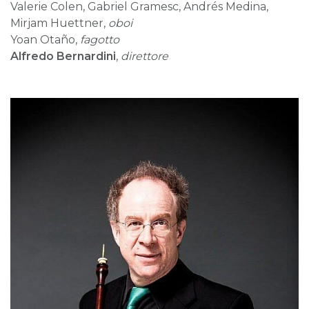
Valerie Colen, Gabriel Gramesc, Andrés Medina,
Mirjam Huettner,
oboi
Yoan Otaño,
fagotto
Alfredo Bernardini
,
direttore