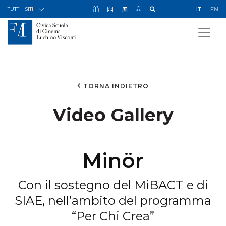
Skip to Content
Icona Sostienici
Icona Calendario Eventi
Icona My Civica
Icona Cerca
IT
EN
Icona Newsletter
TUTTI I SITI
TORNA INDIETRO
Video Gallery
Minör
Con il sostegno del MiBACT e di
SIAE, nell’ambito del programma
“Per Chi Crea”