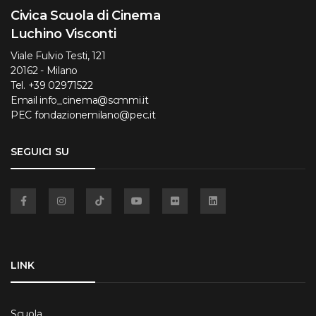
Civica Scuola di Cinema
Luchino Visconti
Viale Fulvio Testi, 121
20162 - Milano
Tel.
+39 02971522
Email
info_cinema@scmmi.it
PEC
fondazionemilano@pec.it
SEGUICI SU
Facebook
Instagram
TikTok
YouTube
Flickr
Linkedin
LINK
Scuola