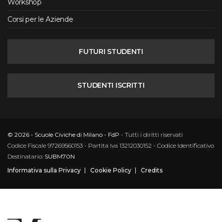
Workshop
Corsi per le Aziende
FUTURI STUDENTI
STUDENTI ISCRITTI
© 2026 - Scuole Civiche di Milano - FdP
- Tutti i diritti riservati
Codice Fiscale 97269560153 - Partita Iva 13212030152 - Codice Identificativo
Destinatario:
SUBM70N
Informativa sulla Privacy
Cookie Policy
Credits