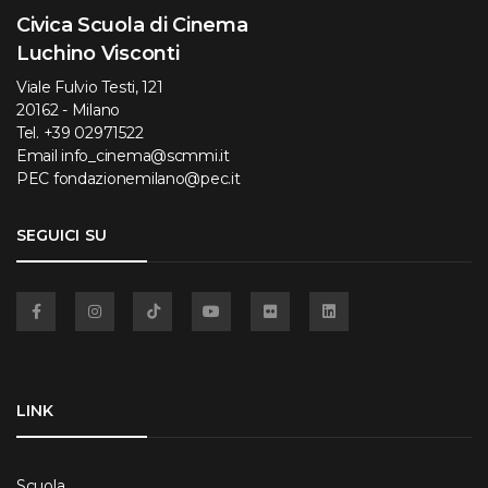
Civica Scuola di Cinema
Luchino Visconti
Viale Fulvio Testi, 121
20162 - Milano
Tel.
+39 02971522
Email
info_cinema@scmmi.it
PEC
fondazionemilano@pec.it
SEGUICI SU
Facebook
Instagram
TikTok
YouTube
Flickr
Linkedin
LINK
Scuola