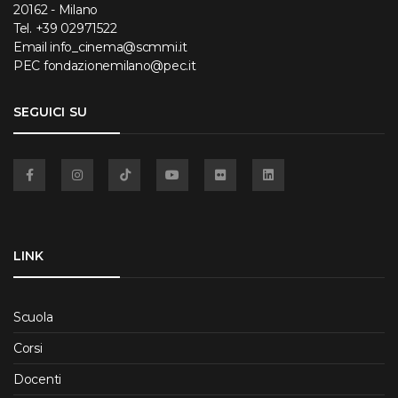
20162 - Milano
Tel.
+39 02971522
Email
info_cinema@scmmi.it
PEC
fondazionemilano@pec.it
SEGUICI SU
Facebook
Instagram
TikTok
YouTube
Flickr
Linkedin
LINK
Scuola
Corsi
Docenti