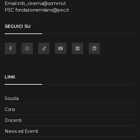
Email
info_cinema@scmmi.it
PEC
fondazionemilano@pec.it
SEGUICI SU
Facebook
Instagram
TikTok
YouTube
Flickr
Linkedin
LINK
Scuola
Corsi
Docenti
News ed Eventi