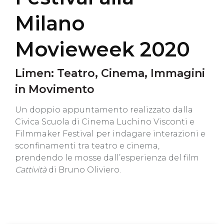
Milano
Movieweek 2020
Limen: Teatro, Cinema, Immagini
in Movimento
Un doppio appuntamento realizzato dalla
Civica Scuola di Cinema Luchino Visconti e
Filmmaker Festival per indagare interazioni e
sconfinamenti tra teatro e cinema,
prendendo le mosse dall’esperienza del film
Cattività
di Bruno Oliviero.