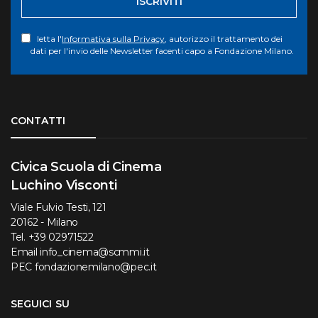
ISCRIVITI
letta l'
Informativa sulla Privacy
, autorizzo il trattamento dei
dati per l'invio delle Newsletter facenti capo a Fondazione Milano.
Torna su
CONTATTI
Civica Scuola di Cinema
Luchino Visconti
Viale Fulvio Testi, 121
20162 - Milano
Tel.
+39 02971522
Email
info_cinema@scmmi.it
PEC
fondazionemilano@pec.it
SEGUICI SU