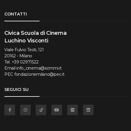
Torna su
CONTATTI
Civica Scuola di Cinema
Luchino Visconti
Viale Fulvio Testi, 121
20162 - Milano
Tel.
+39 02971522
Email
info_cinema@scmmi.it
PEC
fondazionemilano@pec.it
SEGUICI SU
Facebook
Instagram
TikTok
YouTube
Flickr
Linkedin