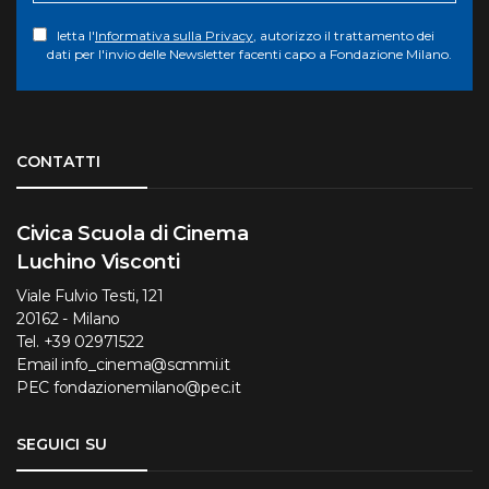
letta l'
Informativa sulla Privacy
, autorizzo il trattamento dei
dati per l'invio delle Newsletter facenti capo a Fondazione Milano.
Torna su
CONTATTI
Civica Scuola di Cinema
Luchino Visconti
Viale Fulvio Testi, 121
20162 - Milano
Tel.
+39 02971522
Email
info_cinema@scmmi.it
PEC
fondazionemilano@pec.it
SEGUICI SU