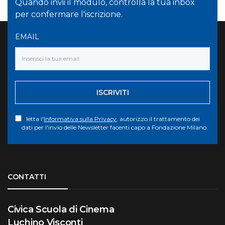
Quando invii il modulo, controlla la tua inbox
per confermare l'iscrizione.
EMAIL
ISCRIVITI
letta l'
Informativa sulla Privacy
, autorizzo il trattamento dei
dati per l'invio delle Newsletter facenti capo a Fondazione Milano.
Torna su
CONTATTI
Civica Scuola di Cinema
Luchino Visconti