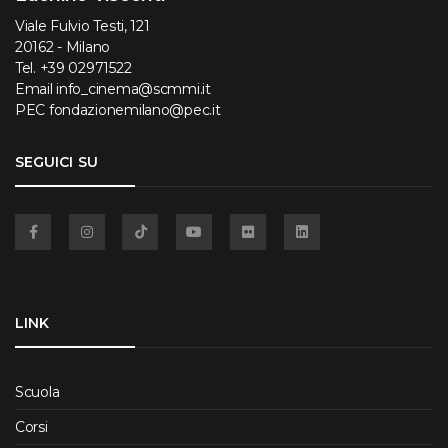
Viale Fulvio Testi, 121
20162 - Milano
Tel.
+39 02971522
Email
info_cinema@scmmi.it
PEC
fondazionemilano@pec.it
SEGUICI SU
Facebook
Instagram
TikTok
YouTube
Flickr
Linkedin
LINK
Scuola
Corsi