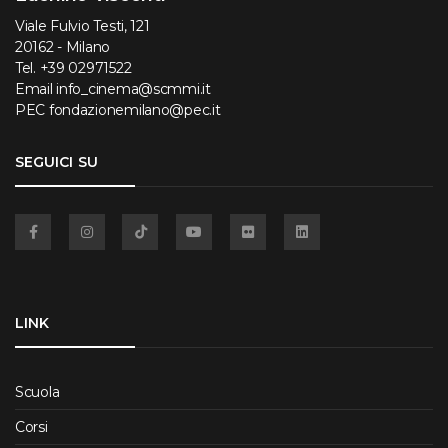
Viale Fulvio Testi, 121
20162 - Milano
Tel.
+39 02971522
Email
info_cinema@scmmi.it
PEC
fondazionemilano@pec.it
SEGUICI SU
Facebook
Instagram
TikTok
YouTube
Flickr
Linkedin
LINK
Scuola
Corsi