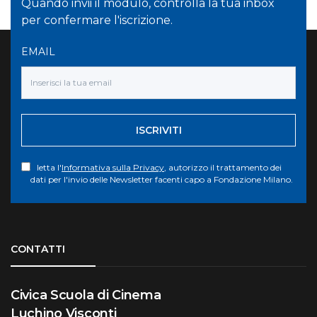
Quando invii il modulo, controlla la tua inbox
per confermare l'iscrizione.
EMAIL
ISCRIVITI
letta l'
Informativa sulla Privacy
, autorizzo il trattamento dei
dati per l'invio delle Newsletter facenti capo a Fondazione Milano.
Torna su
CONTATTI
Civica Scuola di Cinema
Luchino Visconti