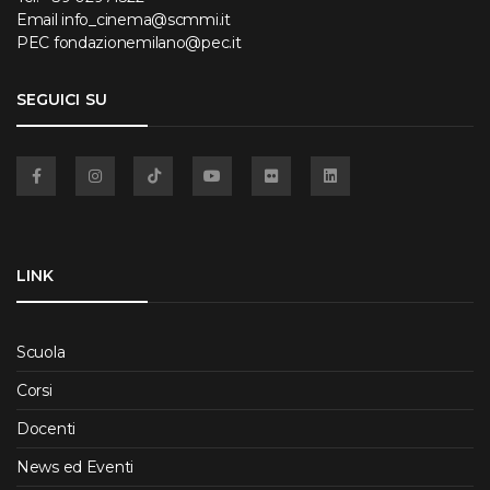
Email
info_cinema@scmmi.it
PEC
fondazionemilano@pec.it
SEGUICI SU
Facebook
Instagram
TikTok
YouTube
Flickr
Linkedin
LINK
Scuola
Corsi
Docenti
News ed Eventi