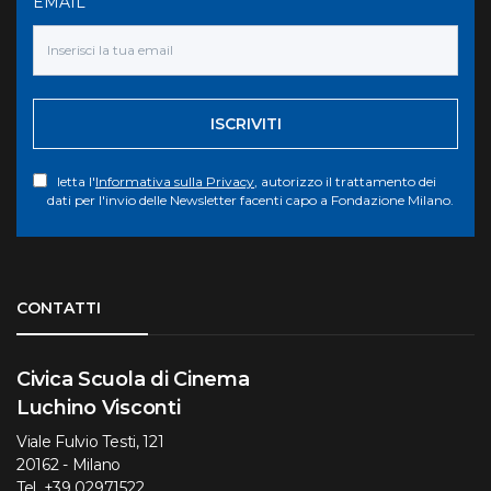
EMAIL
ISCRIVITI
letta l'
Informativa sulla Privacy
, autorizzo il trattamento dei
dati per l'invio delle Newsletter facenti capo a Fondazione Milano.
Torna su
CONTATTI
Civica Scuola di Cinema
Luchino Visconti
Viale Fulvio Testi, 121
20162 - Milano
Tel.
+39 02971522