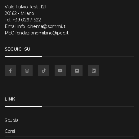
Viale Fulvio Testi, 121
20162 - Milano
Tel.
+39 02971522
Email
info_cinema@scmmi.it
PEC
fondazionemilano@pec.it
SEGUICI SU
Facebook
Instagram
TikTok
YouTube
Flickr
Linkedin
LINK
Scuola
Corsi