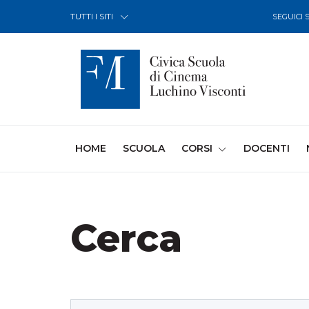
Skip to Content
TUTTI I SITI
SEGUICI 
(CURRENT)
HOME
SCUOLA
CORSI
DOCENTI
Cerca