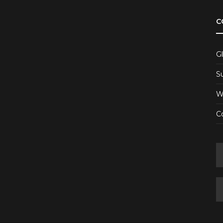
C
Gl
S
W
Co