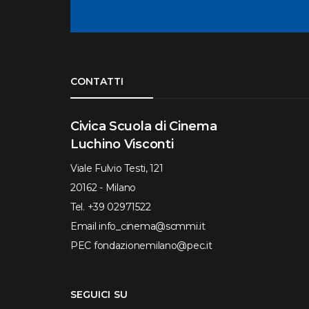
Torna su
CONTATTI
Civica Scuola di Cinema
Luchino Visconti
Viale Fulvio Testi, 121
20162 - Milano
Tel.
+39 02971522
Email
info_cinema@scmmi.it
PEC
fondazionemilano@pec.it
SEGUICI SU