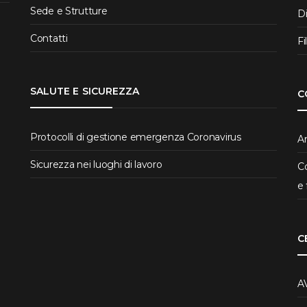
Sede e Strutture
D
Contatti
Fi
SALUTE E SICUREZZA
C
Protocolli di gestione emergenza Coronavirus
Ar
Sicurezza nei luoghi di lavoro
Co
e 
C
A