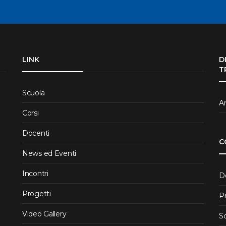
LINK
D
T
Scuola
Ar
Corsi
Docenti
C
News ed Eventi
Incontri
D
Progetti
P
Video Gallery
S