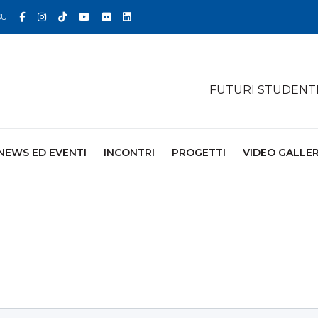
Facebook
Instagram
TikTok
YouTube
Flickr
Linkedin
SU
FUTURI STUDENT
NEWS ED EVENTI
INCONTRI
PROGETTI
VIDEO GALLE