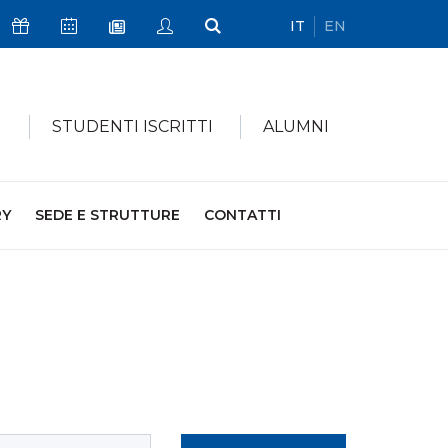
IT
EN
Icona Sostienici
Icona Calendario Eventi
Icona My Civica
Icona Cerca
Icona Newsletter
I
STUDENTI ISCRITTI
ALUMNI
RY
SEDE E STRUTTURE
CONTATTI