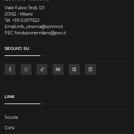
Viale Fulvio Testi, 121
20162 - Milano
Tel.
+39 02971522
Email
info_cinema@scmmi.it
PEC
fondazionemilano@pec.it
SEGUICI SU
Facebook
Instagram
TikTok
YouTube
Flickr
Linkedin
LINK
Scuola
Corsi