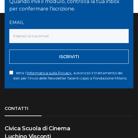
Quando invii il modulo, controlla la tua inbox
per confermare l'iscrizione.
EMAIL
ISCRIVITI
letta l'
Informativa sulla Privacy
, autorizzo il trattamento dei
dati per l'invio delle Newsletter facenti capo a Fondazione Milano.
Torna su
CONTATTI
Civica Scuola di Cinema
Luchino Visconti