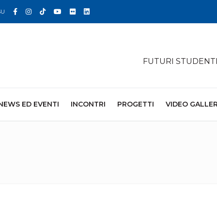
Facebook
Instagram
TikTok
YouTube
Flickr
Linkedin
SU
FUTURI STUDENT
NEWS ED EVENTI
INCONTRI
PROGETTI
VIDEO GALLE