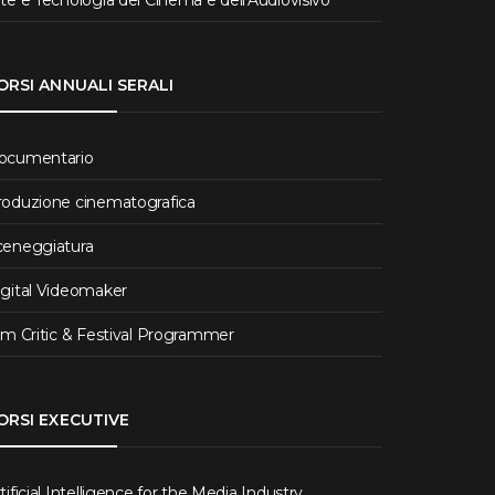
ORSI ANNUALI SERALI
ocumentario
roduzione cinematografica
ceneggiatura
igital Videomaker
lm Critic & Festival Programmer
ORSI EXECUTIVE
tificial Intelligence for the Media Industry