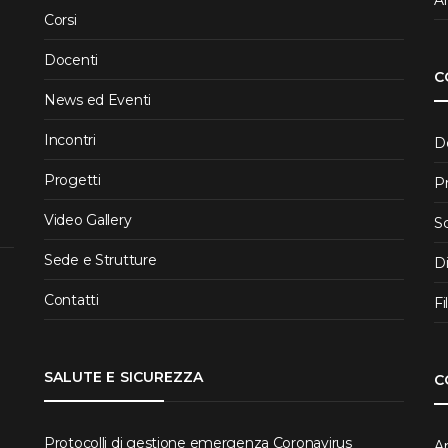
Corsi
Docenti
C
News ed Eventi
Incontri
D
Progetti
P
Video Gallery
S
Sede e Strutture
D
Contatti
Fi
SALUTE E SICUREZZA
C
Protocolli di gestione emergenza Coronavirus
Ar