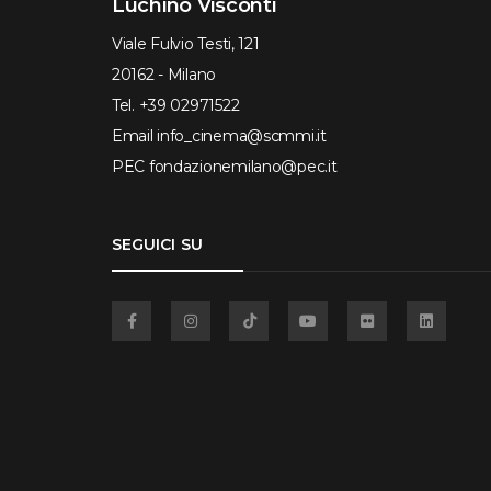
Luchino Visconti
Viale Fulvio Testi, 121
20162 - Milano
Tel.
+39 02971522
Email
info_cinema@scmmi.it
PEC
fondazionemilano@pec.it
SEGUICI SU
Facebook
Instagram
TikTok
YouTube
Flickr
Linkedin