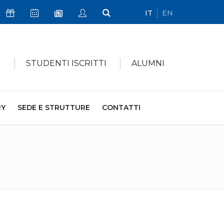
IT
EN
Icona Sostienici
Icona Calendario Eventi
Icona My Civica
Icona Cerca
Icona Newsletter
I
STUDENTI ISCRITTI
ALUMNI
RY
SEDE E STRUTTURE
CONTATTI