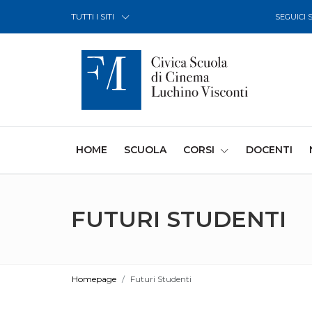
Skip to Content
TUTTI I SITI
SEGUICI 
(CURRENT)
HOME
SCUOLA
CORSI
DOCENTI
FUTURI STUDENTI
Homepage
Futuri Studenti