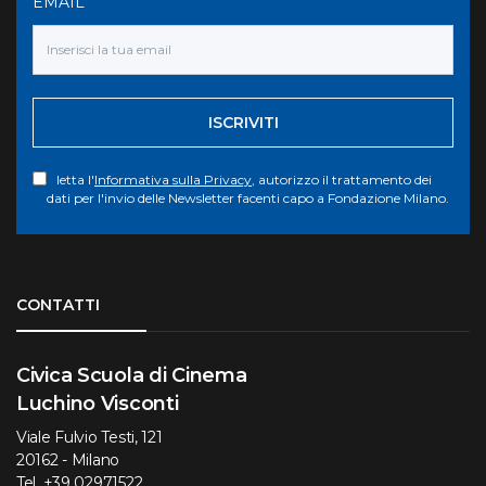
EMAIL
ISCRIVITI
letta l'
Informativa sulla Privacy
, autorizzo il trattamento dei
dati per l'invio delle Newsletter facenti capo a Fondazione Milano.
Torna su
CONTATTI
Civica Scuola di Cinema
Luchino Visconti
Viale Fulvio Testi, 121
20162 - Milano
Tel.
+39 02971522