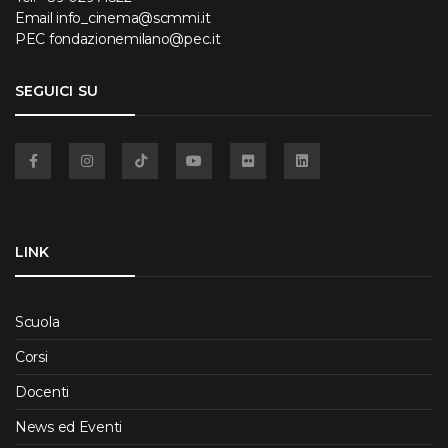
Email
info_cinema@scmmi.it
PEC
fondazionemilano@pec.it
SEGUICI SU
Facebook
Instagram
TikTok
YouTube
Flickr
Linkedin
LINK
Scuola
Corsi
Docenti
News ed Eventi